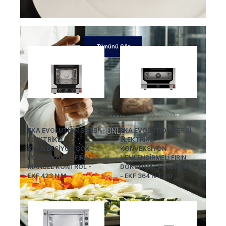
Tümünü Gör
ÜRÜNLER
EKA EVOLUTION SERİSİ
EKA EVOLUTION SERİSİ
ELEKTRİKLİ
ELEKTRİKLİ
KONVEKSİYON ÇOK
KONVEKSİYON
FONKSİYONLU FIRIN
NEMLENDİRMELİ FIRIN
MANUEL KONTROL -
DOKUNMATİK KONTROL
EKF 423 N M
- EKF 364 N T UD