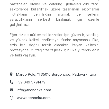
pastaneler, oteller ve catering işletmeleri gibi farklı
sektörlerde kullanılmak üzere tasarlanan ekipmanlar
mutfakların verimliliğini artırmak ve şeflerin
yaratıcılıklarını serbest bırakmak için özenle
geliştirilmiştir.
Eğer siz de mükemmel lezzetler için güvenilir, yenilikçi
ve yüksek kaliteli endüstriyel fırınlar arıyorsanız Eka,
sizin için doğru tercih olacaktır. İtalyan kalitesini
profesyonel mutfağınıza taşımak için Eka'yı tercih edin
ve farkı yaşayın.
Marco Polo, 11 35010 Borgoricco, Padova - Italia
+39 049 5791479
info@tecnoeka.com
www.tecnoeka.com