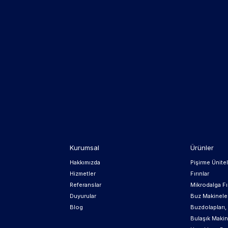
Kurumsal
Ürünler
Hakkımızda
Pişirme Ünitel
Hizmetler
Fırınlar
Referanslar
Mikrodalga Fır
Duyurular
Buz Makinele
Blog
Buzdolapları
Bulaşık Makin