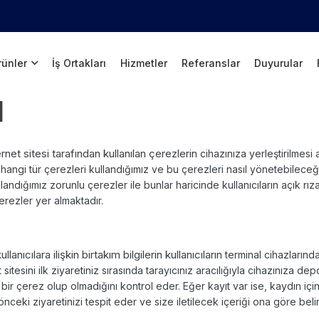
rünler
İş Ortakları
Hizmetler
Referanslar
Duyurular
I
et sitesi tarafından kullanılan çerezlerin
cihazınıza yerleştirilmesi 
 hangi tür çerezleri kullandığımız ve bu çerezleri nasıl yönetebilece
llandığımız zorunlu çerezler ile bunlar haricinde kullanıcıların açık rıza
çerezler yer
almaktadır.
lanıcılara ilişkin birtakım bilgilerin kullanıcıların
terminal cihazların
 sitesini ilk ziyaretiniz sırasında tarayıcınız aracılığıyla cihazınıza
depo
ı bir çerez olup olmadığını kontrol eder. Eğer kayıt var ise, kaydın içi
 önceki ziyaretinizi
tespit eder ve size iletilecek içeriği ona göre belir