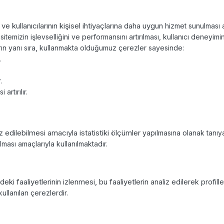
ve kullanıcılarının kişisel ihtiyaçlarına daha uygun
hizmet sunulması a
sitemizin işlevselliğini ve performansını artırılması, kullanıcı deneyimi
rın yanı sıra, kullanmakta olduğumuz çerezler sayesinde:
.
r.
 artırılır.
liz edilebilmesi amacıyla istatistiki ölçümler
yapılmasına olanak tanıya
rılması amaçlarıyla kullanılmaktadır.
ndeki faaliyetlerinin izlenmesi, bu faaliyetlerin
analiz edilerek profil
kullanılan çerezlerdir.