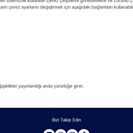
net sitemizde kullanılan çerez çeşitlerini
görebilmekte ve Zorunlu Çe
ların çerez ayarlarını değiştirmek için aşağıdaki bağlantıları
kullanabil
işiklikler yayınlandığı anda yürürlüğe girer.
Bizi Takip Edin