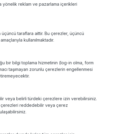
na yönelik reklam ve pazarlama içerikleri
n üçüncü taraflara aittir. Bu çerezler, üçüncü
i
amaçlarıyla kullanılmaktadır.
uğu bir bilgi toplama hizmetinin (log-in olma, form
acı taşımayan zorunlu çerezlerin engellenmesi
tiremeyecektir.
ir veya belirli türdeki çerezlere izin verebilirsiniz.
k çerezleri
reddedebilir veya çerez
aşabilirsiniz.