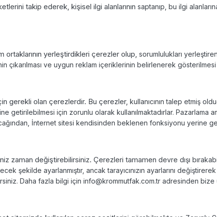
tlerini takip ederek, kişisel ilgi alanlarının
saptanıp, bu ilgi alanları
m ortaklarının yerleştirdikleri çerezler olup,
sorumlulukları yerleştire
inin çıkarılması ve uygun reklam içeriklerinin belirlenerek gösterilmes
için gerekli olan çerezlerdir. Bu çerezler,
kullanıcının talep etmiş old
rine getirilebilmesi için zorunlu olarak kullanılmaktadırlar.
Pazarlama am
cağından, İnternet sitesi kendisinden beklenen fonksiyonu yerine
ge
iğiniz zaman değiştirebilirsiniz. Çerezleri tamamen
devre dışı bırakabil
ecek şekilde ayarlanmıştır, ancak tarayıcınızın ayarlarını değiştirere
siniz. Daha fazla bilgi için
info@krommutfak.com.tr adresinden bize ul