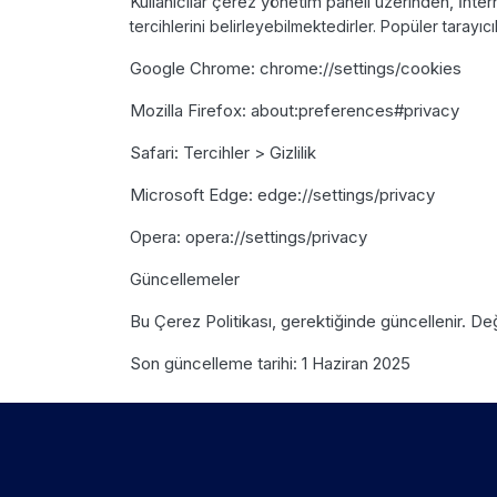
Kullanıcılar çerez yönetim paneli üzerinden, İnter
tercihlerini
belirleyebilmektedirler. Popüler tarayıcı
Google Chrome: chrome://settings/cookies
Mozilla Firefox: about:preferences#privacy
Safari: Tercihler > Gizlilik
Microsoft Edge: edge://settings/privacy
Opera: opera://settings/privacy
Güncellemeler
Bu Çerez Politikası, gerektiğinde güncellenir. Değ
Son güncelleme tarihi: 1 Haziran 2025