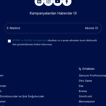
Kampanyalardan Haberdar Ol
Abone Ol
KVKK ve Gizlilik Sözleşmesini
okudum ve e-posta adresime ticari elektronik
ileti gönderilmesini kabul ediyorum.
İş Ortakları
eri
Zanussi Professiona
Dito Sama
ınlar
Eka
ri
Brema
, Dondurucular ve Şok Soğutucular
Sinofcold
eleri
Menumaster