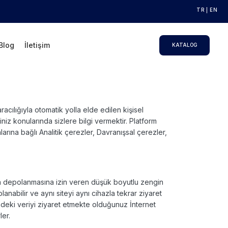
TR
EN
Blog
İletişim
KATALOG
aracılığıyla otomatik yolla elde edilen kişisel
ğiniz
konularında sizlere bilgi vermektir. Platform
larına bağlı Analitik
çerezler, Davranışsal çerezler,
da depolanmasına izin veren düşük boyutlu zengin
lanabilir ve aynı siteyi aynı cihazla tekrar ziyaret
ndeki veriyi ziyaret
etmekte olduğunuz İnternet
ler.