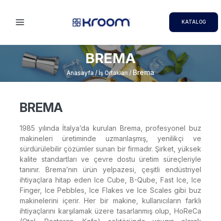
KATALOG
BREMA
Brema
Anasayfa / İş Ortakları /
BREMA
1985 yılında İtalya’da kurulan Brema, profesyonel buz
makineleri üretiminde uzmanlaşmış, yenilikçi ve
sürdürülebilir çözümler sunan bir firmadır. Şirket, yüksek
kalite standartları ve çevre dostu üretim süreçleriyle
tanınır. Brema’nın ürün yelpazesi, çeşitli endüstriyel
ihtiyaçlara hitap eden Ice Cube, B-Qube, Fast Ice, Ice
Finger, Ice Pebbles, Ice Flakes ve Ice Scales gibi buz
makinelerini içerir. Her bir makine, kullanıcıların farklı
ihtiyaçlarını karşılamak üzere tasarlanmış olup, HoReCa