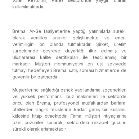
(Otel, Restoran, Kafe) sektöründe yaygın olarak
kullanılmaktadır.
Brema, Ar-Ge faaliyetlerine yaptığı yatırımlarla sürekli
olarak yenilikçi ürünler geliştirmekte ve enerji
verimliliğini ön planda tutmaktadır. Şirket, üretim
süreçlerinde çevreye duyarlılığı ilke edinmiş ve
uluslararası kalite sertifikaları ile tescillenmiş bir
markadır. Müşteri memnuniyetini en üst seviyede
tutmayı hedefleyen Brema, satış sonrası hizmetlerde de
güvenilir bir partnerdir.
Müşterilerine sağladığı esnek yapılandırma seçenekleri
ve yüksek performanslı buz makineleri ile sektörde
öncü olan Brema, profesyonel mutfaklardan barlara,
otellerden sağlık tesislerine kadar geniş bir kullanıcı
kitlesine hitap etmektedir. Firma, müşteri ihtiyaçlarına
özel çözümler sunarak, sektördeki rekabet gücünü
sürekli olarak artırmaktadır.