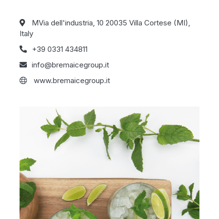
MVia dell'industria, 10 20035 Villa Cortese (MI),
Italy
+39 0331 434811
info@bremaicegroup.it
www.bremaicegroup.it