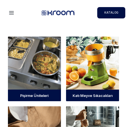
KATALOG
Pişirme Üniteleri
Katı Meyve Sıkacakları